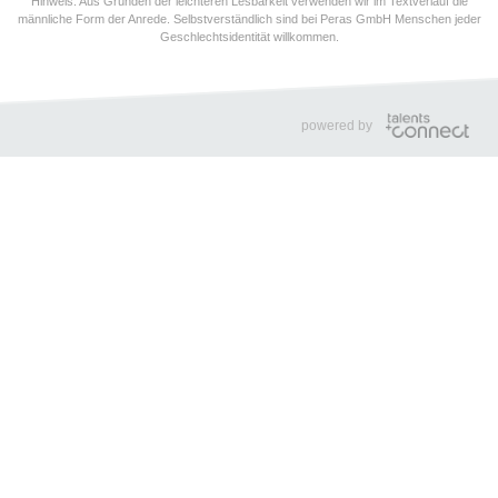
Hinweis: Aus Gründen der leichteren Lesbarkeit verwenden wir im Textverlauf die
männliche Form der Anrede. Selbstverständlich sind bei Peras GmbH Menschen jeder
Geschlechtsidentität willkommen.
powered by